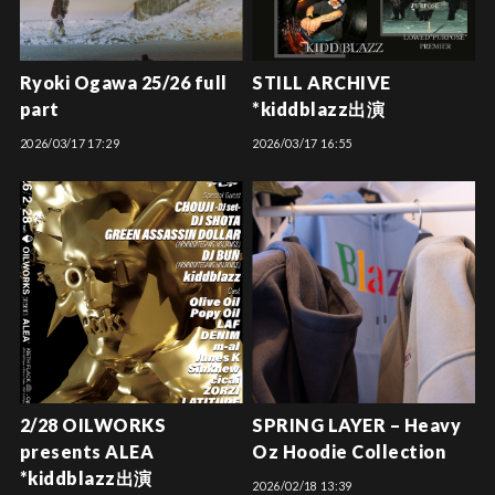
Ryoki Ogawa 25/26 full
STILL ARCHIVE
part
*kiddblazz出演
2026/03/17 17:29
2026/03/17 16:55
2/28 OILWORKS
SPRING LAYER – Heavy
presents ALEA
Oz Hoodie Collection
*kiddblazz出演
2026/02/18 13:39