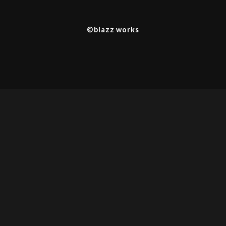
©︎blazz works