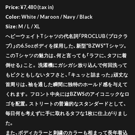
Price:
¥7,480 (tax in)
Color:
White / Maroon / Navy / Black
Size:
M / L / XL
ヘビーウェイトTシャツの代名詞「PROCLUB（プロクラ
ブ）」の6.5ozボディを採用した、新型"BZWS"Tシャツ。
このTシャツの魅力は、何と言っても「ラフに、タフに着
倒せる」こと。 洗濯機にガシガシ放り込んで何回洗って
もビクともしないタフさと、「キュッと詰まった」頑丈な
首周りは、袖を通した瞬間に独特のホールド感を与えて
くれます。 フロント中央にはBZWSのアイコニックなロ
ゴを配置。ストリートの普遍的なスタンダードとして、
毎日何も考えずに手に取れるタフな1枚に仕上がりまし
た。
また、ボディカラーと刺繍のカラーも相まって長年着込