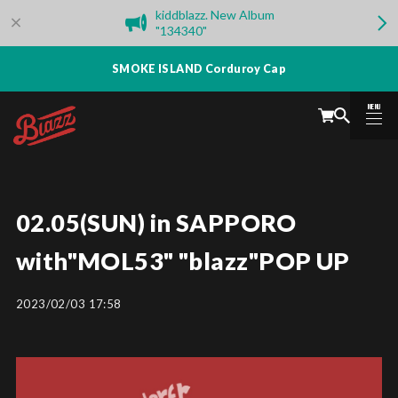
kiddblazz. New Album
"134340"
SMOKE ISLAND Corduroy Cap
MENU
CLOSE
02.05(SUN) in SAPPORO
with"MOL53" "blazz"POP UP
2023/02/03 17:58