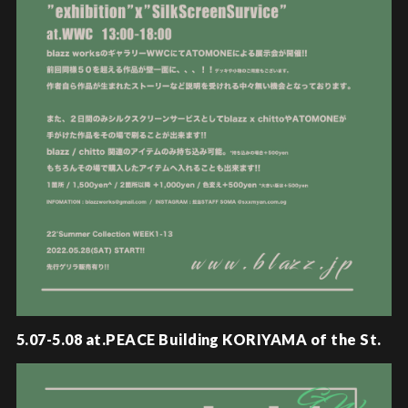
5.07-5.08 at.PEACE Building KORIYAMA of the St.