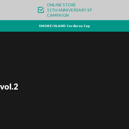
ONLINE STORE
11TH ANNIVERSARY SP
CAMPAIGN
SMOKE ISLAND Corduroy Cap
vol.2