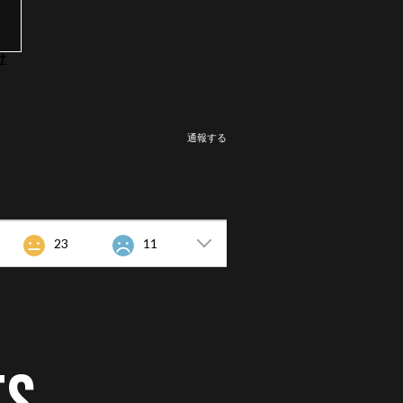
け
通報する
23
11