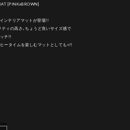
MAT [PINKxBROWN]
からインテリアマットが登場!!
リティの高さ、ちょうど良いサイズ感で
ッチ!!
ヒータイムを楽しむマットとしても○!!
able