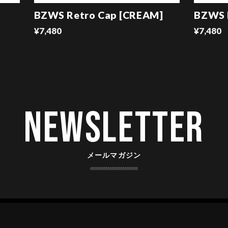
BZWS Retro Cap [CREAM]
BZWS R
¥7,480
¥7,480
Newsletter
メールマガジン