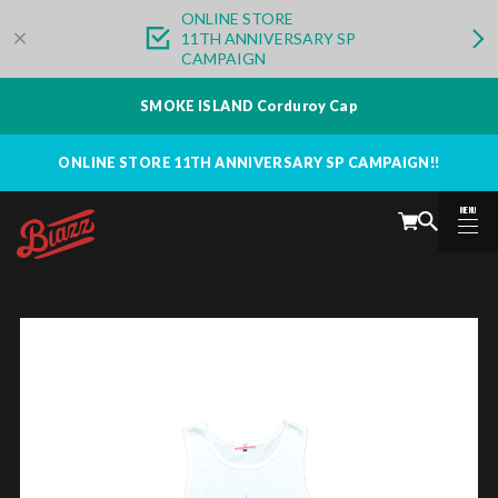
ONLINE STORE
11TH ANNIVERSARY SP
CAMPAIGN
SMOKE ISLAND Corduroy Cap
ONLINE STORE 11TH ANNIVERSARY SP CAMPAIGN!!
MENU
CLOSE