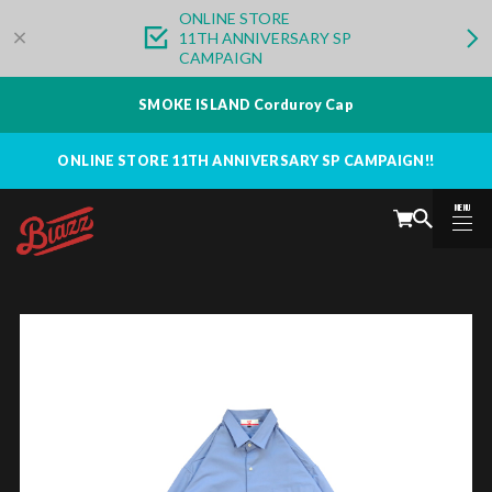
ONLINE STORE
11TH ANNIVERSARY SP
CAMPAIGN
SMOKE ISLAND Corduroy Cap
ONLINE STORE 11TH ANNIVERSARY SP CAMPAIGN!!
MENU
CLOSE