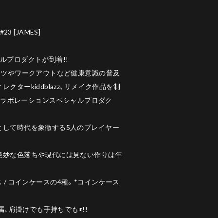
#23 [JAMES]
ルプロダクトが到着!!
ーツやワークアウトなど健康意識の普及
クターkiddblazz、リメイク作品を制
のコラボレーションスペシャルプロダク
として時代を象徴する5人のプレイヤー
絶妙な色落ちや現代には見ない作りは年
ケース / コインケースの4種。*コインケース
属、肩掛けでも手持ちでも◉!!