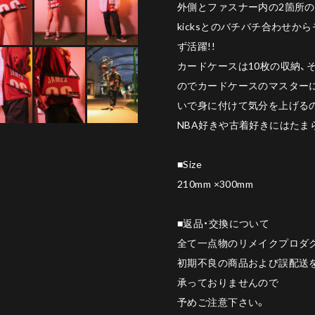
外側とファスナー内の2箇所の
kicksとのバチバチ合わせ
ず活躍!!
カードケースは10枚の収納、
のでカードケースのマスターに
いで身に付けて気分を上げるのも
NBA好きや古着好きにはたま
■Size
210mm ×300mm
■返品・交換について
全て一点物のリメイクプロダ
初期不良の商品および誤配送を
承っておりませんので
予めご注意下さい。