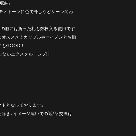
収納。
からモノトーンに色で外しなどシーン問わ
その脇には折った札も数枚入る使用です
オススメ!! カップルやマイメンとお揃
GOOD!!
らないエクスクルーシブ！！
クトとなっております。
除き、イメージ違いでの返品・交換は