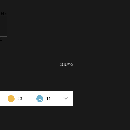
able
け
通報する
23
11