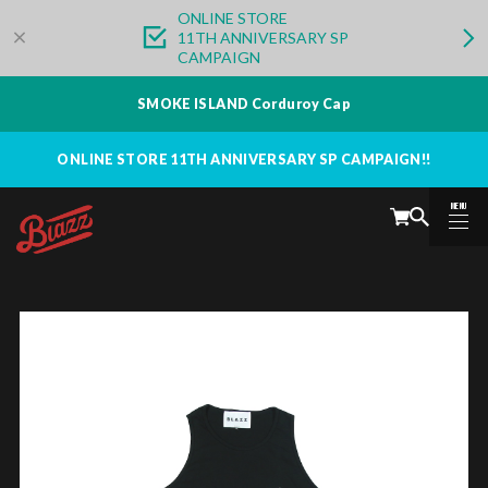
ONLINE STORE
11TH ANNIVERSARY SP
CAMPAIGN
SMOKE ISLAND Corduroy Cap
ONLINE STORE 11TH ANNIVERSARY SP CAMPAIGN!!
MENU
CLOSE