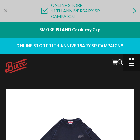
ONLINE STORE
11TH ANNIVERSARY SP
CAMPAIGN
SMOKE ISLAND Corduroy Cap
ONLINE STORE 11TH ANNIVERSARY SP CAMPAIGN!!
MENU
CLOSE