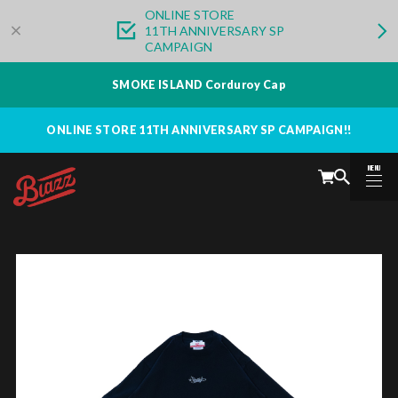
ONLINE STORE
11TH ANNIVERSARY SP
CAMPAIGN
SMOKE ISLAND Corduroy Cap
ONLINE STORE 11TH ANNIVERSARY SP CAMPAIGN!!
MENU
CLOSE