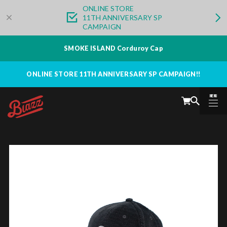
ONLINE STORE
11TH ANNIVERSARY SP
CAMPAIGN
SMOKE ISLAND Corduroy Cap
ONLINE STORE 11TH ANNIVERSARY SP CAMPAIGN!!
MENU
CLOSE