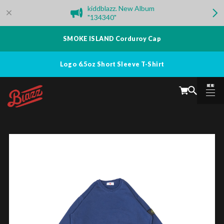
kiddblazz. New Album
"134340"
SMOKE ISLAND Corduroy Cap
Logo 6.5oz Short Sleeve T-Shirt
MENU
CLOSE