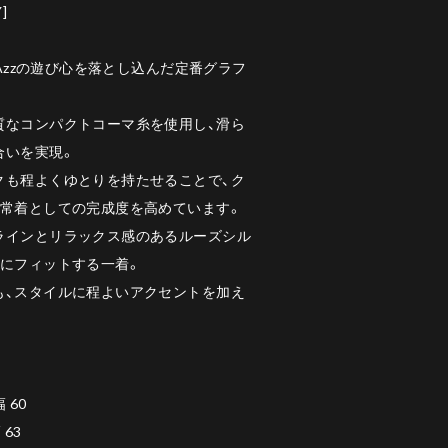
Y]
LAzzの遊び心を落とし込んだ定番グラフ
質なコンパクトコーマ糸を使用し、滑ら
合いを実現。
クも程よくゆとりを持たせることで、ク
日常着としての完成度を高めています。
ラインとリラックス感のあるルーズシル
覚にフィットする一着。
も、スタイルに程よいアクセントを加え
 60
 63