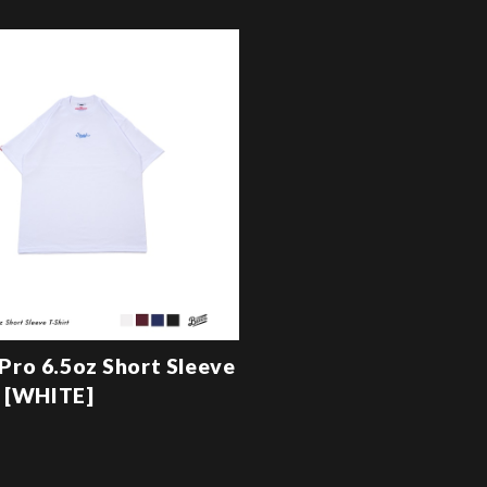
ro 6.5oz Short Sleeve
t [WHITE]