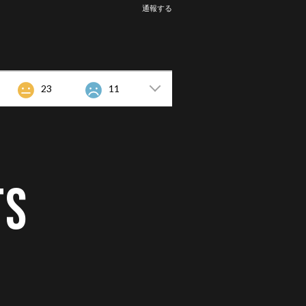
通報する
23
11
TS