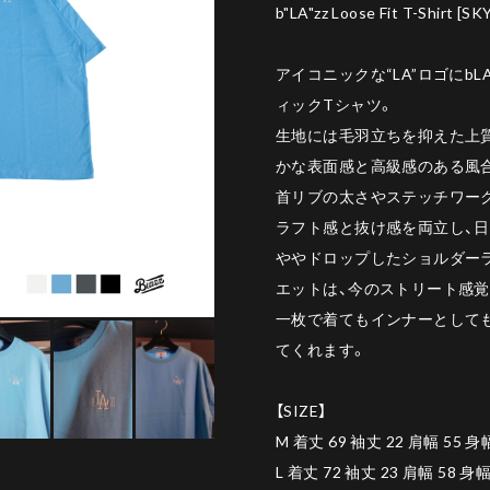
b"LA"zz Loose Fit T-Shirt [SK
アイコニックな“LA”ロゴにb
ィックTシャツ。
生地には毛羽立ちを抑えた上
かな表面感と高級感のある風
首リブの太さやステッチワー
ラフト感と抜け感を両立し、
ややドロップしたショルダー
エットは、今のストリート感
一枚で着てもインナーとして
てくれます。
【SIZE】
M 着丈 69 袖丈 22 肩幅 55 身幅
L 着丈 72 袖丈 23 肩幅 58 身幅