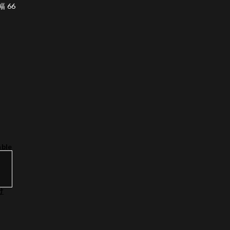
幅 66
able
け