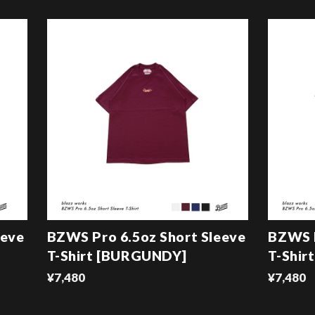
eeve
BZWS Pro 6.5oz Short Sleeve
BZWS P
T-Shirt [BURGUNDY]
T-Shir
¥7,480
¥7,480