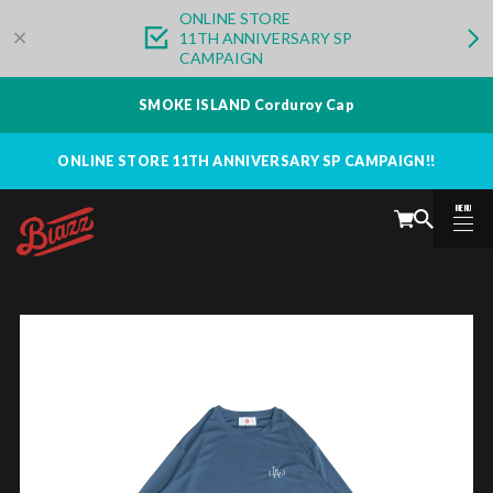
ONLINE STORE
11TH ANNIVERSARY SP
CAMPAIGN
SMOKE ISLAND Corduroy Cap
ONLINE STORE 11TH ANNIVERSARY SP CAMPAIGN!!
MENU
CLOSE