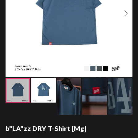
b"LA"zz DRY T-Shirt [Mg]