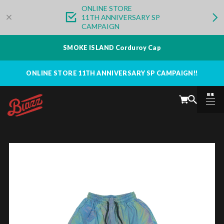
ONLINE STORE
11TH ANNIVERSARY SP
CAMPAIGN
SMOKE ISLAND Corduroy Cap
ONLINE STORE 11TH ANNIVERSARY SP CAMPAIGN!!
MENU
CLOSE