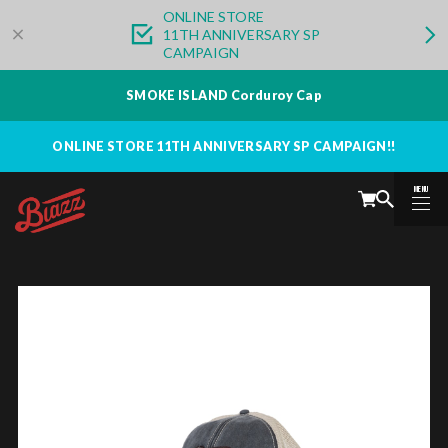
ONLINE STORE
11TH ANNIVERSARY SP
CAMPAIGN
SMOKE ISLAND Corduroy Cap
ONLINE STORE 11TH ANNIVERSARY SP CAMPAIGN!!
MENU
CLOSE